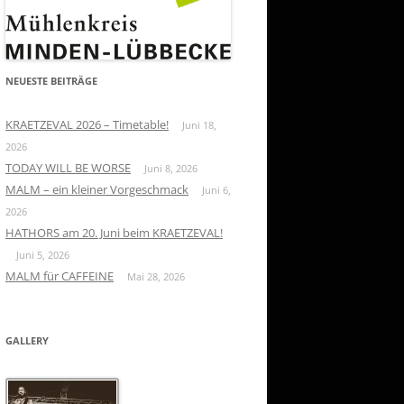
NEUESTE BEITRÄGE
KRAETZEVAL 2026 – Timetable!
Juni 18,
2026
TODAY WILL BE WORSE
Juni 8, 2026
MALM – ein kleiner Vorgeschmack
Juni 6,
2026
HATHORS am 20. Juni beim KRAETZEVAL!
Juni 5, 2026
MALM für CAFFEINE
Mai 28, 2026
GALLERY