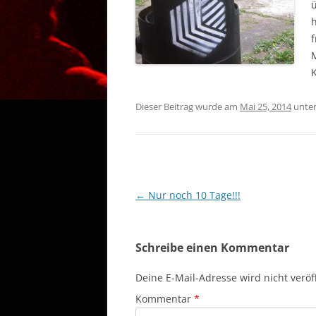
ü
h
f
M
Dieser Beitrag wurde am
Mai 25, 2014
unte
Beitragsnavigation
←
Nur noch 10 Tage!!!
Schreibe einen Kommentar
Deine E-Mail-Adresse wird nicht veröff
Kommentar
*