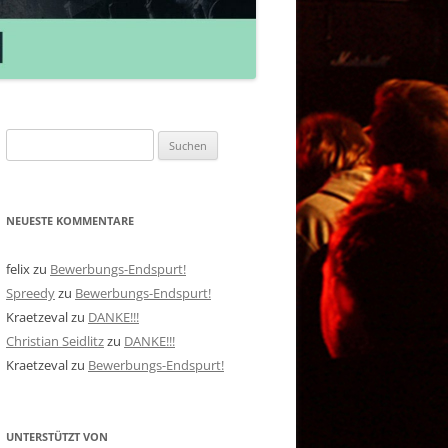
Suchen
nach:
NEUESTE KOMMENTARE
felix
zu
Bewerbungs-Endspurt!
Spreedy
zu
Bewerbungs-Endspurt!
Kraetzeval
zu
DANKE!!!
Christian Seidlitz
zu
DANKE!!!
Kraetzeval
zu
Bewerbungs-Endspurt!
UNTERSTÜTZT VON