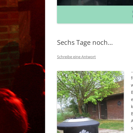
BANDS 2011 – 20
Sechs Tage noch…
Schreibe eine Antwort
f
k
B