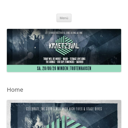
Zum
Inhalt
Kraetzeval
springen
Tagesfestival in Minden-Todtenhausen
Menü
Home