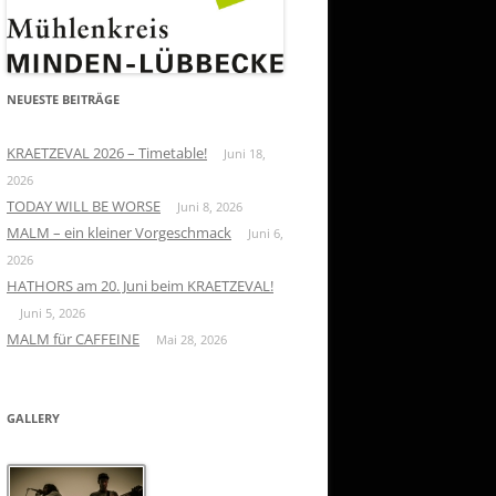
NEUESTE BEITRÄGE
KRAETZEVAL 2026 – Timetable!
Juni 18,
2026
TODAY WILL BE WORSE
Juni 8, 2026
MALM – ein kleiner Vorgeschmack
Juni 6,
2026
HATHORS am 20. Juni beim KRAETZEVAL!
Juni 5, 2026
MALM für CAFFEINE
Mai 28, 2026
GALLERY