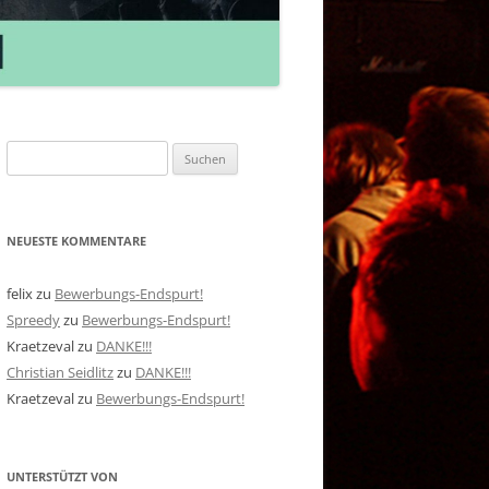
Suchen
nach:
NEUESTE KOMMENTARE
felix
zu
Bewerbungs-Endspurt!
Spreedy
zu
Bewerbungs-Endspurt!
Kraetzeval
zu
DANKE!!!
Christian Seidlitz
zu
DANKE!!!
Kraetzeval
zu
Bewerbungs-Endspurt!
UNTERSTÜTZT VON