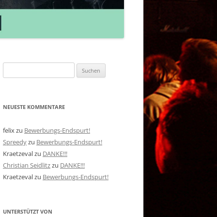
Suchen
nach:
NEUESTE KOMMENTARE
felix
zu
Bewerbungs-Endspurt!
Spreedy
zu
Bewerbungs-Endspurt!
Kraetzeval
zu
DANKE!!!
Christian Seidlitz
zu
DANKE!!!
Kraetzeval
zu
Bewerbungs-Endspurt!
UNTERSTÜTZT VON