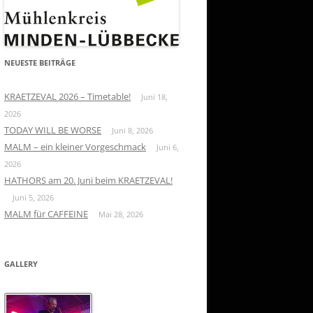
NEUESTE BEITRÄGE
KRAETZEVAL 2026 – Timetable!
Juni 18,
2026
TODAY WILL BE WORSE
Juni 8, 2026
MALM – ein kleiner Vorgeschmack
Juni 6,
2026
HATHORS am 20. Juni beim KRAETZEVAL!
Juni 5, 2026
MALM für CAFFEINE
Mai 28, 2026
GALLERY