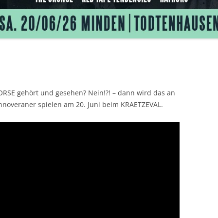
15
RSE gehört und gesehen? Nein!?! – dann wird das an
Hannoveraner spielen am 20. Juni beim KRAETZEVAL.