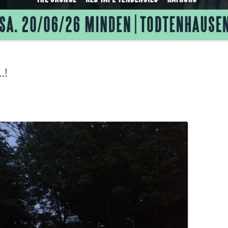
15
…!