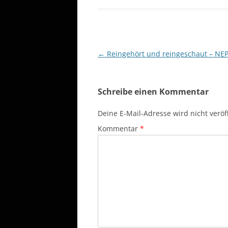
Beitragsnavigation
←
Reingehört und reingeschaut – NE
Schreibe einen Kommentar
Deine E-Mail-Adresse wird nicht veröff
Kommentar
*