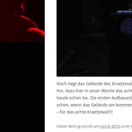
Noch liegt das Gelände des Kraetzeval
hin, dass hier in einer Woche das ach
heute schon los. Die ersten Aufbaua
schon, wenn das Gelände am kommende
– für das achte Kraetzeval!!!!
Dieser Beitrag wurde am
Juni 9, 2018
unter