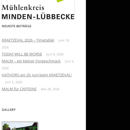
NEUESTE BEITRÄGE
KRAETZEVAL 2026 – Timetable!
Juni 18,
2026
TODAY WILL BE WORSE
Juni 8, 2026
MALM – ein kleiner Vorgeschmack
Juni 6,
2026
HATHORS am 20. Juni beim KRAETZEVAL!
Juni 5, 2026
MALM für CAFFEINE
Mai 28, 2026
GALLERY