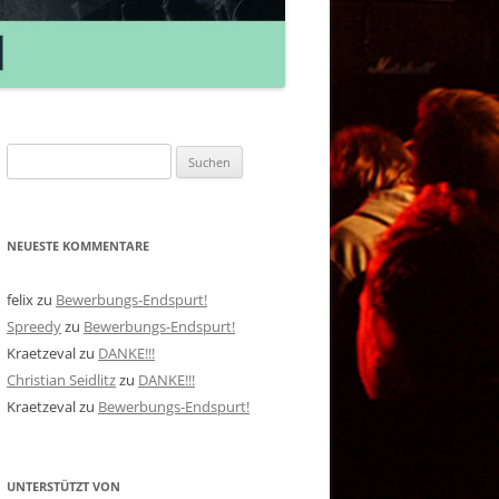
Suchen
nach:
NEUESTE KOMMENTARE
felix
zu
Bewerbungs-Endspurt!
Spreedy
zu
Bewerbungs-Endspurt!
Kraetzeval
zu
DANKE!!!
Christian Seidlitz
zu
DANKE!!!
Kraetzeval
zu
Bewerbungs-Endspurt!
UNTERSTÜTZT VON