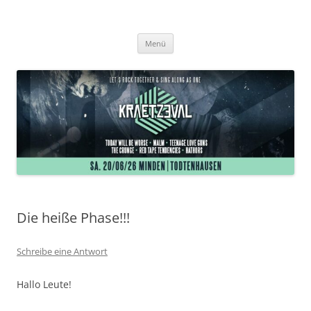
Zum
Inhalt
Kraetzeval
springen
Tagesfestival in Minden-Todtenhausen
Menü
Die heiße Phase!!!
Schreibe eine Antwort
Hallo Leute!