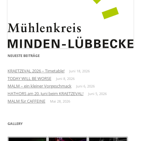
NEUESTE BEITRÄGE
KRAETZEVAL 2026 – Timetable!
Juni 18, 2026
TODAY WILL BE WORSE
Juni 8, 2026
MALM – ein kleiner Vorgeschmack
Juni 6, 2026
HATHORS am 20. Juni beim KRAETZEVAL!
Juni 5, 2026
MALM für CAFFEINE
Mai 28, 2026
GALLERY