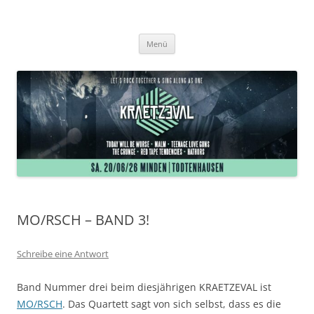
Zum
Inhalt
Kraetzeval
springen
Tagesfestival in Minden-Todtenhausen
Menü
MO/RSCH – BAND 3!
Schreibe eine Antwort
Band Nummer drei beim diesjährigen KRAETZEVAL ist
MO/RSCH
. Das Quartett sagt von sich selbst, dass es die