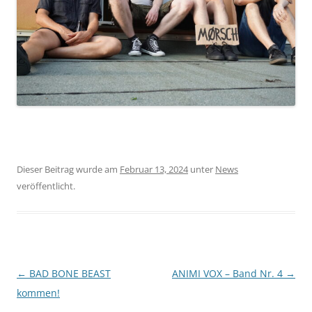
Dieser Beitrag wurde am
Februar 13, 2024
unter
News
veröffentlicht.
Beitragsnavigation
←
BAD BONE BEAST
ANIMI VOX – Band Nr. 4
→
kommen!