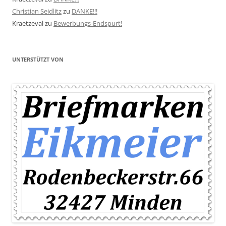
Christian Seidlitz
zu
DANKE!!!
Kraetzeval
zu
Bewerbungs-Endspurt!
UNTERSTÜTZT VON