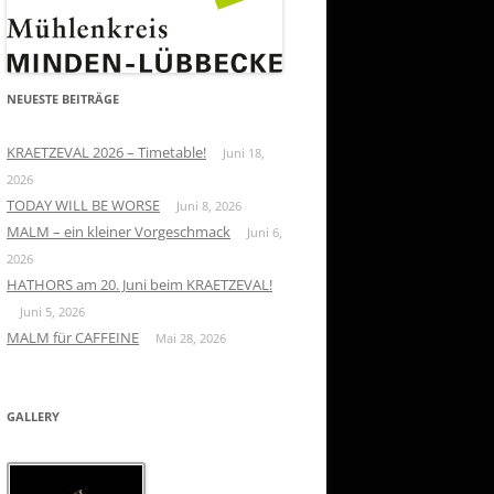
NEUESTE BEITRÄGE
KRAETZEVAL 2026 – Timetable!
Juni 18,
2026
TODAY WILL BE WORSE
Juni 8, 2026
MALM – ein kleiner Vorgeschmack
Juni 6,
2026
HATHORS am 20. Juni beim KRAETZEVAL!
Juni 5, 2026
MALM für CAFFEINE
Mai 28, 2026
GALLERY