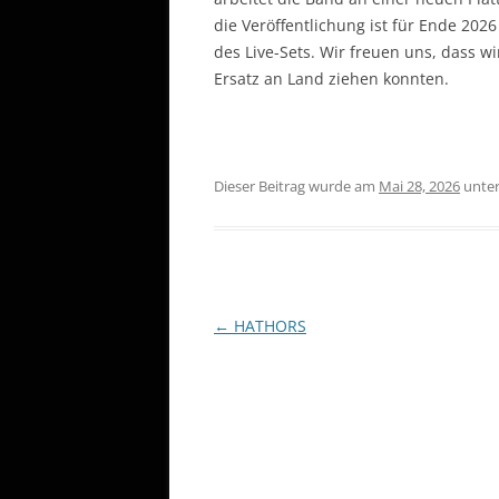
die Veröffentlichung ist für Ende 202
des Live-Sets. Wir freuen uns, dass w
Ersatz an Land ziehen konnten.
Dieser Beitrag wurde am
Mai 28, 2026
unte
Beitragsnavigation
←
HATHORS