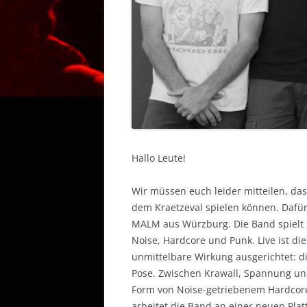
Hallo Leute!
Wir müssen euch leider mitteilen, da
dem Kraetzeval spielen können. Dafür
MALM aus Würzburg. Die Band spielt 
Noise, Hardcore und Punk. Live ist di
unmittelbare Wirkung ausgerichtet: d
Pose. Zwischen Krawall, Spannung un
Form von Noise-getriebenem Hardcore/
arbeitet die Band an einer neuen Pla