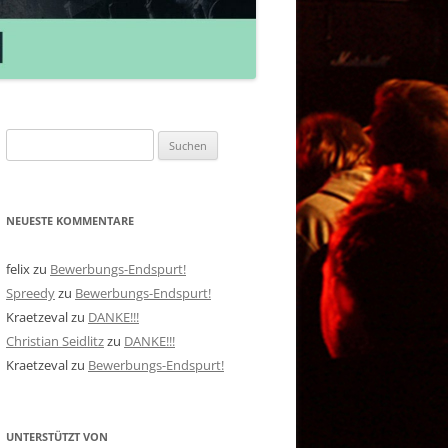
Suchen
nach:
NEUESTE KOMMENTARE
felix
zu
Bewerbungs-Endspurt!
Spreedy
zu
Bewerbungs-Endspurt!
Kraetzeval
zu
DANKE!!!
Christian Seidlitz
zu
DANKE!!!
Kraetzeval
zu
Bewerbungs-Endspurt!
UNTERSTÜTZT VON