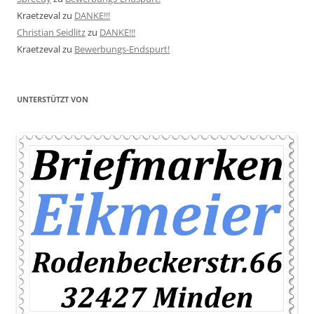
Kraetzeval
zu
DANKE!!!
Christian Seidlitz
zu
DANKE!!!
Kraetzeval
zu
Bewerbungs-Endspurt!
UNTERSTÜTZT VON