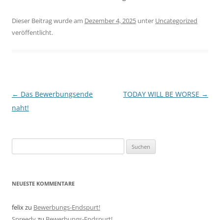
Dieser Beitrag wurde am
Dezember 4, 2025
unter
Uncategorized
veröffentlicht.
Beitragsnavigation
←
Das Bewerbungsende
TODAY WILL BE WORSE
→
naht!
Suchen
nach:
NEUESTE KOMMENTARE
felix
zu
Bewerbungs-Endspurt!
Spreedy
zu
Bewerbungs-Endspurt!